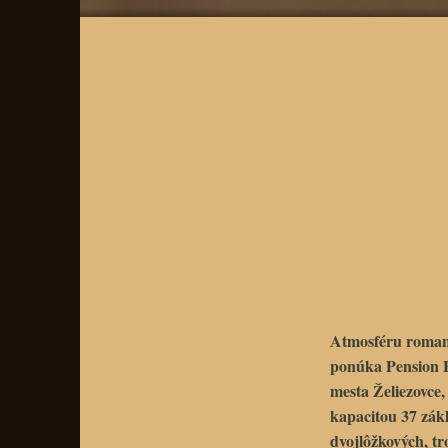
Atmosféru roma
ponúka
Pension
mesta
Želiezovce
,
kapacitou 37 zák
dvojlôžkových, t