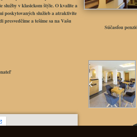
 služby v klasickom štýle. O kvalite a
mi poskytovaných služieb a atraktivite
di presvedčíme a tešíme sa na Vašu
Súčasťou penz
nateľ