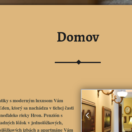
Domov
ntiky s moderným luxusom Vám
 Eden
, ktorý sa nachádza v tichej časti
 neďaleko rieky Hron. Penzión s
ladných lôžok v jednolôžkových,
rojlôžkových izbách a apartmáne Vám