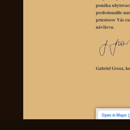
ponúka ubytovacie
profesionalite na
priestorov Vás ra
návštevu.
Gabriel Grosz, ko