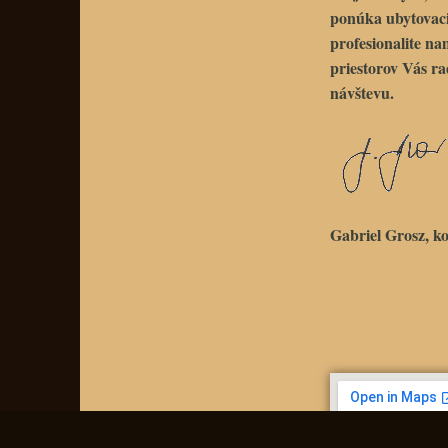
ponúka ubytovacie
profesionalite na
priestorov Vás ra
návštevu.
Gabriel Grosz, ko