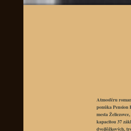
Atmosféru roma
ponúka
Pension
mesta
Želiezovce
,
kapacitou 37 zák
dvojlôžkových, t