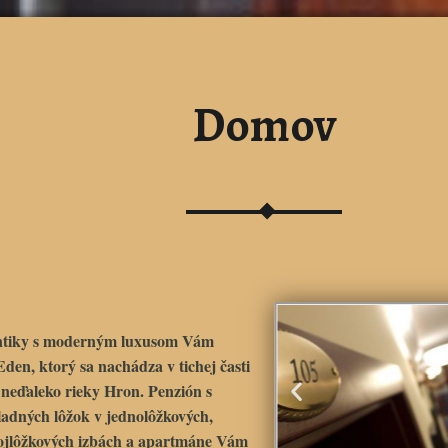
Domov
ntiky s moderným luxusom Vám
 Eden
, ktorý sa nachádza v tichej časti
 neďaleko rieky Hron. Penzión s
ladných lôžok v jednolôžkových,
rojlôžkových izbách a apartmáne Vám