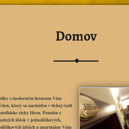
Domov
ntiky s moderným luxusom Vám
 Eden
, ktorý sa nachádza v tichej časti
 neďaleko rieky Hron. Penzión s
ladných lôžok v jednolôžkových,
rojlôžkových izbách a apartmáne Vám