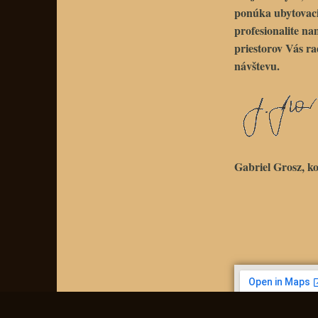
ponúka ubytovacie
profesionalite na
priestorov Vás ra
návštevu.
Gabriel Grosz, ko