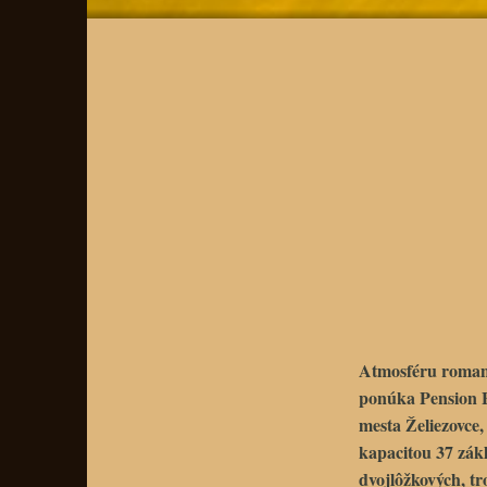
Atmosféru roma
ponúka
Pension
mesta
Želiezovce
,
kapacitou 37 zák
dvojlôžkových, t