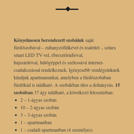
Kényelmesen berendezett szobáink
saját
fürdőszobával – zuhanyzófülkével és toalettel -, színes
smart LED TV-vel, ébresztőrádióval,
hajszárítóval, hűtőgéppel és szélessávú internet-
csatlakozással rendelkeznek. Igényesebb vendégeinknek
kínáljuk apartmanunkat, amelyben a fürdőszobában
15
fürdőkád is található. A szobákban tilos a dohányzás.
szobában
37 ágy található, a következő felosztásban:
2 – 1-ágyas szobán
10 – 2-ágyas szobán
3 – 3-ágyas szobán
1 – apartmanban
1 – családi apartmanban (4 személyes)