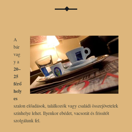
A
bár
vag
y a
20–
25
férő
hely
es
szalon előadások, találkozók vagy családi összejövetelek
színhelye lehet. Ilyenkor ebédet, vacsorát és frissítőt
szolgálunk fel.