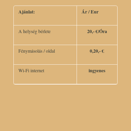
Ajánlat:
Ár / Eur
20,- €/Óra
A helység bérlete
0,20,- €
Fénymásolás / oldal
ingyenes
Wi-Fi internet
© 2026
Pension Eden
|
Using
Receptar